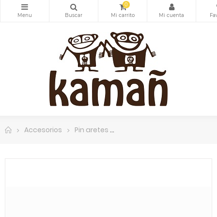
0
Accesorios
Pin aretes
Pin aretes. Aleación de cobre