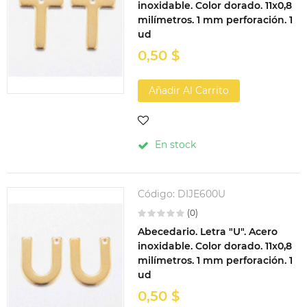
inoxidable. Color dorado. 11x0,8
milímetros. 1 mm perforación. 1
ud
0,50 $
Añadir Al Carrito
En stock
Código:
DIJE600U
(0)
Abecedario. Letra "U". Acero
inoxidable. Color dorado. 11x0,8
milímetros. 1 mm perforación. 1
ud
0,50 $