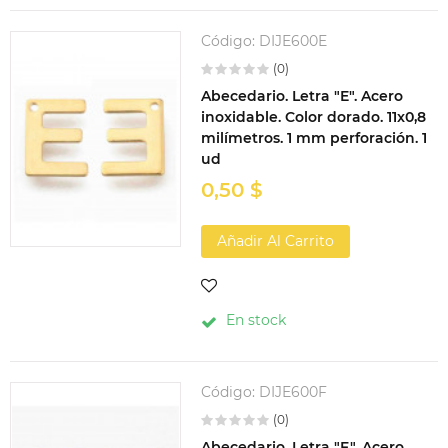
Código:
DIJE600E
(0)
Abecedario. Letra "E". Acero
inoxidable. Color dorado. 11x0,8
milímetros. 1 mm perforación. 1
ud
0,50 $
Añadir Al Carrito
En stock
Código:
DIJE600F
(0)
Abecedario. Letra "F". Acero