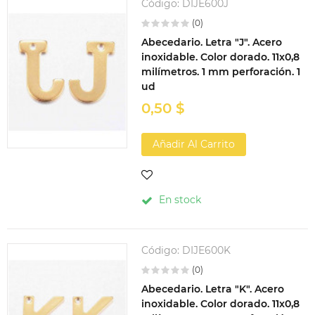
Código:
DIJE600J
(0)
Abecedario. Letra "J". Acero
inoxidable. Color dorado. 11x0,8
milímetros. 1 mm perforación. 1
ud
0,50 $
Añadir Al Carrito
En stock
Código:
DIJE600K
(0)
Abecedario. Letra "K". Acero
inoxidable. Color dorado. 11x0,8