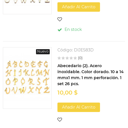
Añadir Al Carrito
En stock
Código:
DIJE583D
Nuevo
(0)
Abecedario (2). Acero
inoxidable. Color dorado. 10 a 14
mmx1 mm. 1 mm perforación. 1
set 26 pcs.
10,00 $
Añadir Al Carrito