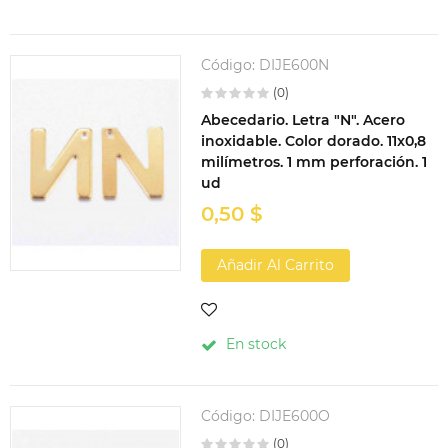
Código:
DIJE600N
(0)
Abecedario. Letra "N". Acero
inoxidable. Color dorado. 11x0,8
milímetros. 1 mm perforación. 1
ud
0,50 $
Añadir Al Carrito
En stock
Código:
DIJE600O
(0)