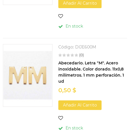
Añadir Al Carrito
En stock
Código:
DIJE600M
(0)
Abecedario. Letra "M". Acero
inoxidable. Color dorado. 11x0,8
milímetros. 1 mm perforación. 1
ud
0,50 $
Añadir Al Carrito
En stock