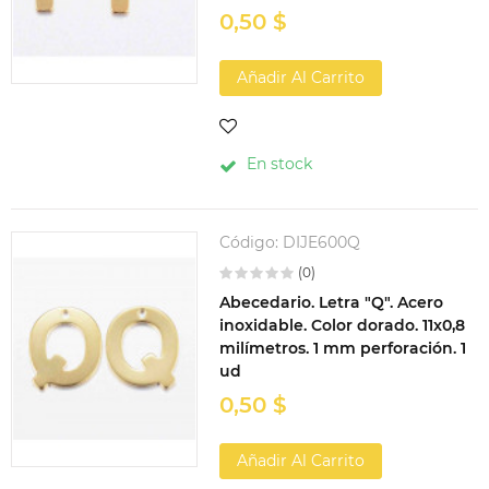
0,50 $
Añadir Al Carrito
En stock
Código:
DIJE600Q
(0)
Abecedario. Letra "Q". Acero
inoxidable. Color dorado. 11x0,8
milímetros. 1 mm perforación. 1
ud
0,50 $
Añadir Al Carrito