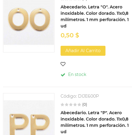
Abecedario. Letra "O". Acero
inoxidable. Color dorado. 11x0,8
milímetros. 1 mm perforación. 1
ud
0,50 $
Añadir Al Carrito
En stock
Código:
DIJE600P
(0)
Abecedario. Letra "P". Acero
inoxidable. Color dorado. 11x0,8
milímetros. 1 mm perforación. 1
ud