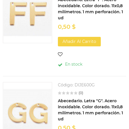
inoxidable. Color dorado. 11x0,8
milímetros. 1 mm perforación. 1
ud
0,50 $
Añadir Al Carrito
En stock
Código:
DIJE600G
(0)
Abecedario. Letra "G". Acero
inoxidable. Color dorado. 11x0,8
milímetros. 1 mm perforación. 1
ud
0,50 $