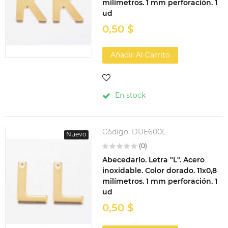
milímetros. 1 mm perforación. 1
ud
0,50 $
Añadir Al Carrito
En stock
Código:
DIJE600L
Nuevo
(0)
Abecedario. Letra "L". Acero
inoxidable. Color dorado. 11x0,8
milímetros. 1 mm perforación. 1
ud
0,50 $