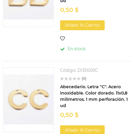
ud
0,50 $
Añadir Al Carrito
En stock
Código:
DIJE600C
(0)
Abecedario. Letra "C". Acero
inoxidable. Color dorado. 11x0,8
milímetros. 1 mm perforación. 1
ud
0,50 $
Añadir Al Carrito