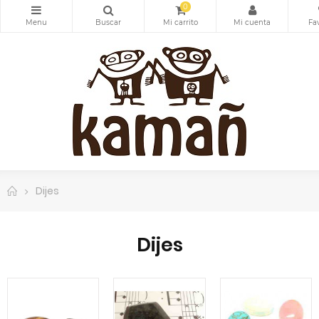
0
Dijes
Dijes