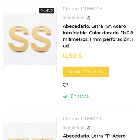
Código:
DIJE600S
Nuevo
(0)
Abecedario. Letra "S". Acero
inoxidable. Color dorado. 11x0,8
milímetros. 1 mm perforación. 1
ud
0,50 $
Añadir Al Carrito
En stock
Código:
DIJE600T
(0)
Abecedario. Letra "T". Acero