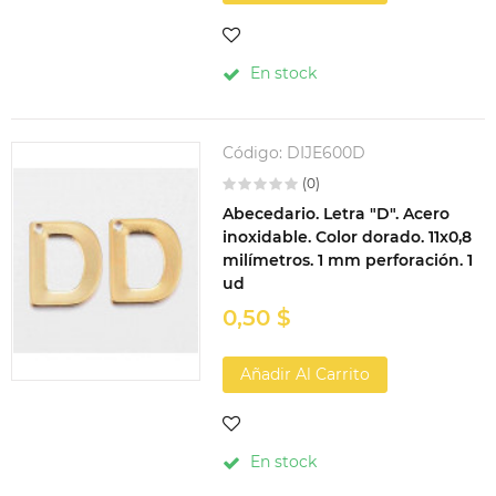
En stock
Código:
DIJE600D
(0)
Abecedario. Letra "D". Acero
inoxidable. Color dorado. 11x0,8
milímetros. 1 mm perforación. 1
ud
0,50 $
Añadir Al Carrito
En stock