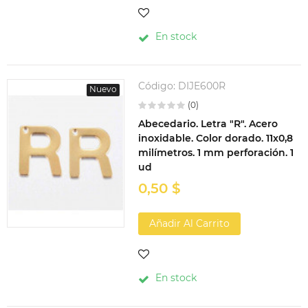
En stock
Código:
DIJE600R
Nuevo
(0)
Abecedario. Letra "R". Acero
inoxidable. Color dorado. 11x0,8
milímetros. 1 mm perforación. 1
ud
0,50 $
Añadir Al Carrito
En stock