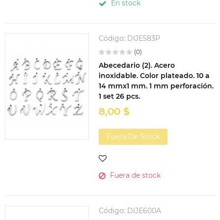
En stock
Código:
DIJE583P
(0)
Abecedario (2). Acero
inoxidable. Color plateado. 10 a
14 mmx1 mm. 1 mm perforación.
1 set 26 pcs.
8,00 $
Fuera De Stock
Fuera de stock
Código:
DIJE600A