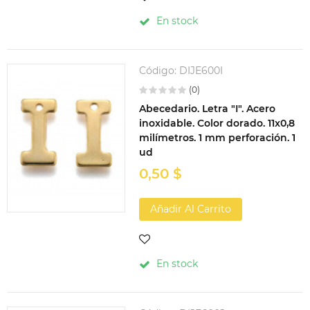
En stock
Código:
DIJE600I
(0)
Abecedario. Letra "I". Acero
inoxidable. Color dorado. 11x0,8
milímetros. 1 mm perforación. 1
ud
0,50 $
Añadir Al Carrito
En stock