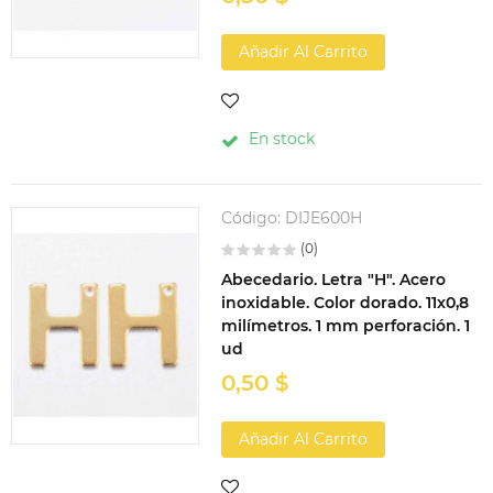
Añadir Al Carrito
En stock
Código:
DIJE600H
(0)
Abecedario. Letra "H". Acero
inoxidable. Color dorado. 11x0,8
milímetros. 1 mm perforación. 1
ud
0,50 $
Añadir Al Carrito