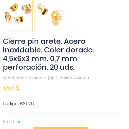
Cierre pin arete. Acero
inoxidable. Color dorado.
4,5x6x3 mm. 0,7 mm
perforación. 20 uds.
Añadir opinión
Opiniones (
0
)
1,50 $
Código
BS117D
En stock