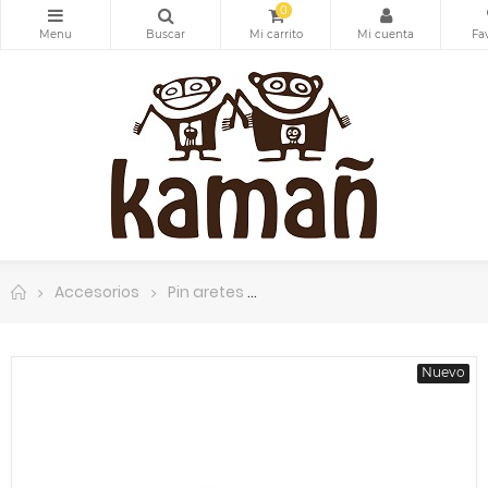
0
Accesorios
Pin aretes
Cierre pin arete. Acero inox
Nuevo