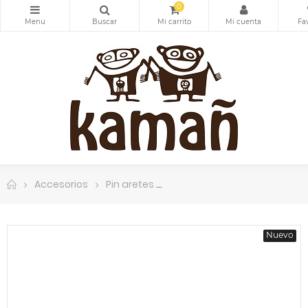
0
Accesorios
Pin aretes
Cierre pin arete. Acero inox
Nuevo