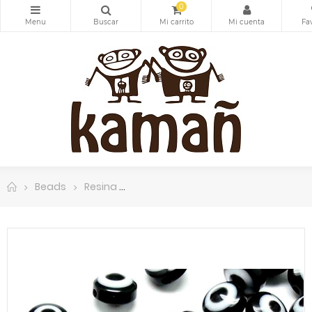
0
Beads
Resina
Ojo turco. Moneda. BLACK. 8x6 milím