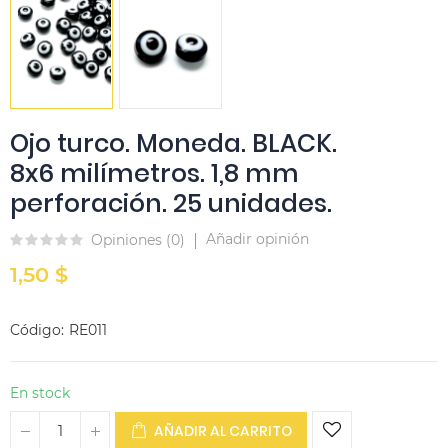
Ojo turco. Moneda. BLACK.
8x6 milímetros. 1,8 mm
perforación. 25 unidades.
Añadir opinión
Opiniones (
0
)
1,50 $
Código
RE011
En stock
AÑADIR AL CARRITO