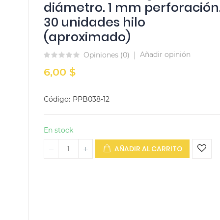
diámetro. 1 mm perforación
30 unidades hilo
(aproximado)
Añadir opinión
Opiniones (
0
)
6,00 $
Código
PPB038-12
En stock
AÑADIR AL CARRITO