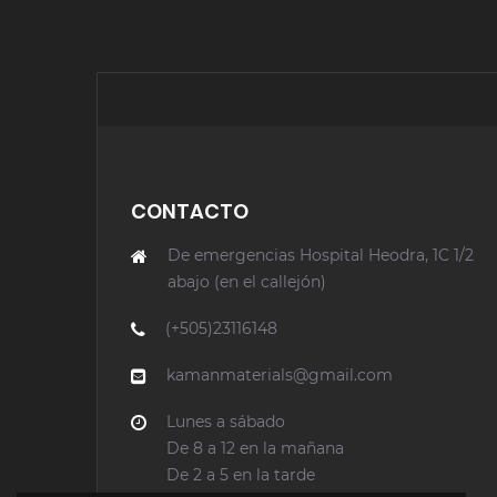
CONTACTO
De emergencias Hospital Heodra, 1C 1/2
abajo (en el callejón)
(+505)23116148
kamanmaterials@gmail.com
Lunes a sábado
De 8 a 12 en la mañana
De 2 a 5 en la tarde