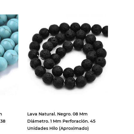
m
Lava Natural. Negro. 08 Mm
Lava Na
 38
Diámetro. 1 Mm Perforación. 45
Diámetr
Unidades Hilo (aproximado)
Unidade