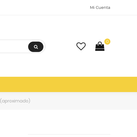
Mi Cuenta
0
o (aproximado)