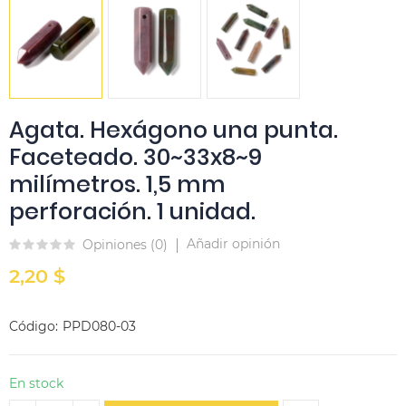
Agata. Hexágono una punta.
Faceteado. 30~33x8~9
milímetros. 1,5 mm
perforación. 1 unidad.
Añadir opinión
Opiniones (
0
)
2,20 $
Código
PPD080-03
En stock