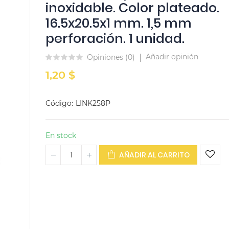
inoxidable. Color plateado.
16.5x20.5x1 mm. 1,5 mm
perforación. 1 unidad.
Añadir opinión
Opiniones (
0
)
1,20 $
Código
LINK258P
En stock
AÑADIR AL CARRITO