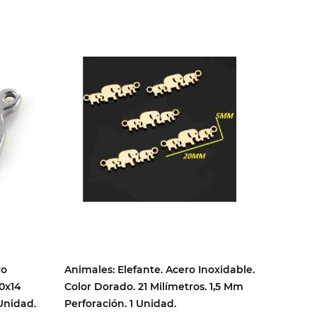
ro
Animales: Elefante. Acero Inoxidable.
Música: 
20x14
Color Dorado. 21 Milímetros. 1,5 Mm
Inoxida
Unidad.
Perforación. 1 Unidad.
Milímet